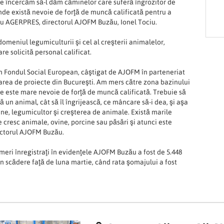
are încercăm să-l dăm căminelor care suferă îngrozitor de
unde există nevoie de forţă de muncă calificată pentru a
entru AGERPRES, directorul AJOFM Buzău, Ionel Tociu.
meniul legumiculturii şi cel al creşterii animalelor,
e solicită personal calificat.
in Fondul Social European, câştigat de AJOFM în parteneriat
ea de proiecte din Bucureşti. Am mers către zona bazinului
 este mare nevoie de forţă de muncă calificată. Trebuie să
că un animal, cât să îl îngrijească, ce mâncare să-i dea, şi aşa
ne, legumicultor şi creşterea de animale. Există marile
cresc animale, ovine, porcine sau păsări şi atunci este
rectorul AJOFM Buzău.
şomeri înregistraţi în evidenţele AJOFM Buzău a fost de 5.448
în scădere faţă de luna martie, când rata şomajului a fost