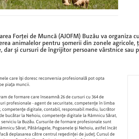
rea Forţei de Muncă (AJOFM) Buzău va organiza cur
erea animalelor pentru şomerii din zonele agricole, 
 dar şi cursuri de îngrijitor persoane vârstnice sau 
ele care îşi doresc reconversia profesională pot opta
pe piaţa muncii.
ram de formare care înseamnă 26 de cursuri cu 364 de
turi profesionale - agent de securitate, competenţe în limba
, competenţe digitale, contabil, responsabil mediu, lucrător
l de bucătar la Nehoiu, competenţe digitale la Râmnicu Sărat,
de serviciu la Buzău. Cursurile de formare profesionale sunt
âmnicu Sărat, Pătârlagele, Pogoanele şi Nehoiu, astfel încât
facă deplasarea către centrul reşedinţei de judeţ. Cursul de