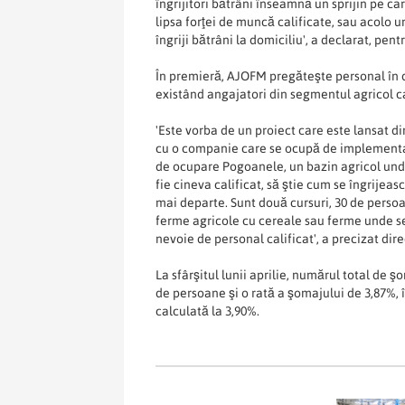
îngrijitori bătrâni înseamnă un sprijin pe c
lipsa forţei de muncă calificate, sau acolo 
îngriji bătrâni la domiciliu', a declarat, p
În premieră, AJOFM pregăteşte personal în do
existând angajatori din segmentul agricol car
'Este vorba de un proiect care este lansat d
cu o companie care se ocupă de implementar
de ocupare Pogoanele, un bazin agricol unde
fie cineva calificat, să ştie cum se îngrijeas
mai departe. Sunt două cursuri, 30 de persoa
ferme agricole cu cereale sau ferme unde se 
nevoie de personal calificat', a precizat di
La sfârşitul lunii aprilie, numărul total de 
de persoane şi o rată a şomajului de 3,87%, 
calculată la 3,90%.