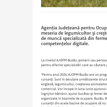
Agenţia Judeţeană pentru Ocupa
meseria de legumicultor şi creşt
de muncă specializată din ferme,
competenţelor digitale.
La nivelul AJOFM Buzău, şomerii sau persoan
pentru diferite specializări care au căutare 
'Pentru anul 2026, AJOFM Buzău are un prog
cursanţi. Sunt în derulare următoarele struc
engleză, legumicultor, creşterea animalelor
comercial. Vor începe în luna iunie ajutoru
îngrijitor bătrânii, ajutor bucătar şi femei 
organizate în bazinele de ocupare, Buzău, R
cursanţii din acele bazine de ocupare să nu 