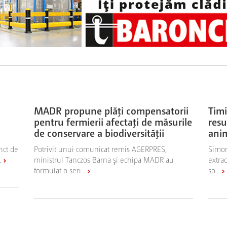
MADR propune plăţi compensatorii
Timi
pentru fermierii afectaţi de măsurile
resu
de conservare a biodiversităţii
anim
nct de
Potrivit unui comunicat remis AGERPRES,
Simon
.
ministrul Tanczos Barna şi echipa MADR au
extra
formulat o seri...
so...