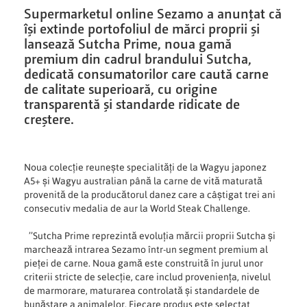
Supermarketul online Sezamo a anunțat că
își extinde portofoliul de mărci proprii și
lansează Sutcha Prime, noua gamă
premium din cadrul brandului Sutcha,
dedicată consumatorilor care caută carne
de calitate superioară, cu origine
transparentă și standarde ridicate de
creștere.
Noua colecție reunește specialități de la Wagyu japonez
A5+ și Wagyu australian până la carne de vită maturată
provenită de la producătorul danez care a câștigat trei ani
consecutiv medalia de aur la World Steak Challenge.
’’Sutcha Prime reprezintă evoluția mărcii proprii Sutcha și
marchează intrarea Sezamo într-un segment premium al
pieței de carne. Noua gamă este construită în jurul unor
criterii stricte de selecție, care includ proveniența, nivelul
de marmorare, maturarea controlată și standardele de
bunăstare a animalelor. Fiecare produs este selectat