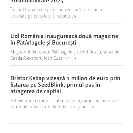
În anul în care compania aniversează 20 de ani de
activitate pe piața locală, raportu...
Lidl România inaugurează două magazine
în Pătârlagele și București
Magazinul din orașul Pătârlagele, județul Buzău, situat pe
Strada Alexandru Ioan Cuza, Nr. ...
Dristor Kebap vizează 1 milion de euro prin
listarea pe SeedBlink, primul pas în
atragerea de capital
Potrivit unui comunicat al companiei, campania porneşte
cu un obiectiv de 1 milion de euro şi poa...