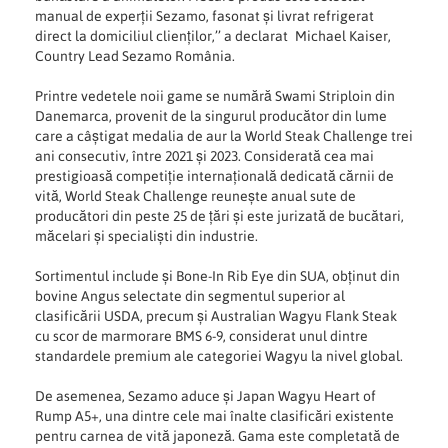
manual de experții Sezamo, fasonat și livrat refrigerat
direct la domiciliul clienților,’’ a declarat Michael Kaiser,
Country Lead Sezamo România.
Printre vedetele noii game se numără Swami Striploin din
Danemarca, provenit de la singurul producător din lume
care a câștigat medalia de aur la World Steak Challenge trei
ani consecutiv, între 2021 și 2023. Considerată cea mai
prestigioasă competiție internațională dedicată cărnii de
vită, World Steak Challenge reunește anual sute de
producători din peste 25 de țări și este jurizată de bucătari,
măcelari și specialiști din industrie.
Sortimentul include și Bone-In Rib Eye din SUA, obținut din
bovine Angus selectate din segmentul superior al
clasificării USDA, precum și Australian Wagyu Flank Steak
cu scor de marmorare BMS 6-9, considerat unul dintre
standardele premium ale categoriei Wagyu la nivel global.
De asemenea, Sezamo aduce și Japan Wagyu Heart of
Rump A5+, una dintre cele mai înalte clasificări existente
pentru carnea de vită japoneză. Gama este completată de