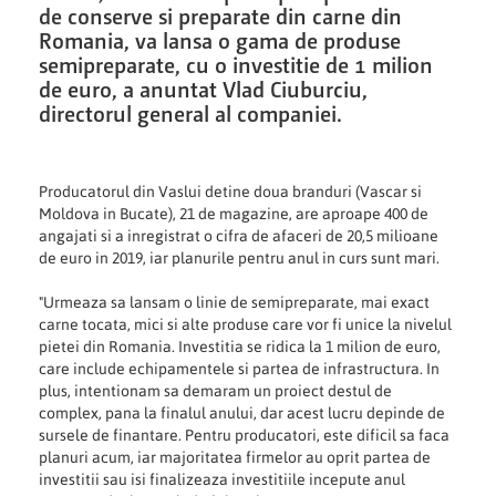
de conserve si preparate din carne din
Romania, va lansa o gama de produse
semipreparate, cu o investitie de 1 milion
de euro, a anuntat Vlad Ciuburciu,
directorul general al companiei.
Producatorul din Vaslui detine doua branduri (Vascar si
Moldova in Bucate), 21 de magazine, are aproape 400 de
angajati si a inregistrat o cifra de afaceri de 20,5 milioane
de euro in 2019, iar planurile pentru anul in curs sunt mari.
"Urmeaza sa lansam o linie de semipreparate, mai exact
carne tocata, mici si alte produse care vor fi unice la nivelul
pietei din Romania. Investitia se ridica la 1 milion de euro,
care include echipamentele si partea de infrastructura. In
plus, intentionam sa demaram un proiect destul de
complex, pana la finalul anului, dar acest lucru depinde de
sursele de finantare. Pentru producatori, este dificil sa faca
planuri acum, iar majoritatea firmelor au oprit partea de
investitii sau isi finalizeaza investitiile incepute anul