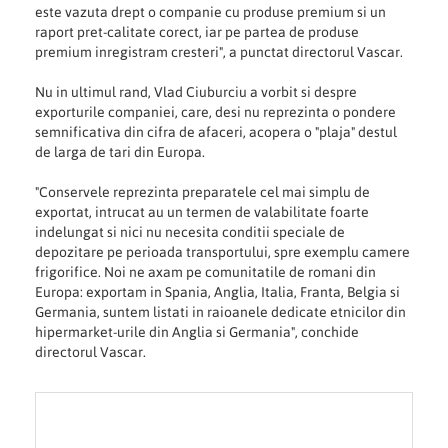
este vazuta drept o companie cu produse premium si un
raport pret-calitate corect, iar pe partea de produse
premium inregistram cresteri", a punctat directorul Vascar.
Nu in ultimul rand, Vlad Ciuburciu a vorbit si despre
exporturile companiei, care, desi nu reprezinta o pondere
semnificativa din cifra de afaceri, acopera o "plaja" destul
de larga de tari din Europa.
"Conservele reprezinta preparatele cel mai simplu de
exportat, intrucat au un termen de valabilitate foarte
indelungat si nici nu necesita conditii speciale de
depozitare pe perioada transportului, spre exemplu camere
frigorifice. Noi ne axam pe comunitatile de romani din
Europa: exportam in Spania, Anglia, Italia, Franta, Belgia si
Germania, suntem listati in raioanele dedicate etnicilor din
hipermarket-urile din Anglia si Germania", conchide
directorul Vascar.