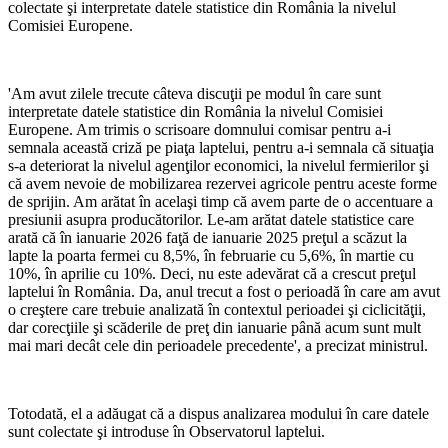
colectate şi interpretate datele statistice din România la nivelul
Comisiei Europene.
'Am avut zilele trecute câteva discuţii pe modul în care sunt
interpretate datele statistice din România la nivelul Comisiei
Europene. Am trimis o scrisoare domnului comisar pentru a-i
semnala această criză pe piaţa laptelui, pentru a-i semnala că situaţia
s-a deteriorat la nivelul agenţilor economici, la nivelul fermierilor şi
că avem nevoie de mobilizarea rezervei agricole pentru aceste forme
de sprijin. Am arătat în acelaşi timp că avem parte de o accentuare a
presiunii asupra producătorilor. Le-am arătat datele statistice care
arată că în ianuarie 2026 faţă de ianuarie 2025 preţul a scăzut la
lapte la poarta fermei cu 8,5%, în februarie cu 5,6%, în martie cu
10%, în aprilie cu 10%. Deci, nu este adevărat că a crescut preţul
laptelui în România. Da, anul trecut a fost o perioadă în care am avut
o creştere care trebuie analizată în contextul perioadei şi ciclicităţii,
dar corecţiile şi scăderile de preţ din ianuarie până acum sunt mult
mai mari decât cele din perioadele precedente', a precizat ministrul.
Totodată, el a adăugat că a dispus analizarea modului în care datele
sunt colectate şi introduse în Observatorul laptelui.