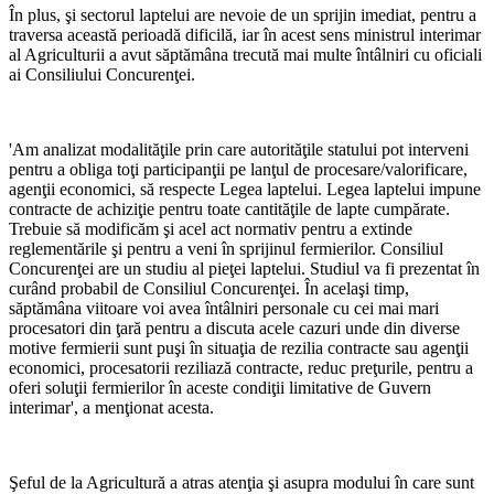
În plus, şi sectorul laptelui are nevoie de un sprijin imediat, pentru a
traversa această perioadă dificilă, iar în acest sens ministrul interimar
al Agriculturii a avut săptămâna trecută mai multe întâlniri cu oficiali
ai Consiliului Concurenţei.
'Am analizat modalităţile prin care autorităţile statului pot interveni
pentru a obliga toţi participanţii pe lanţul de procesare/valorificare,
agenţii economici, să respecte Legea laptelui. Legea laptelui impune
contracte de achiziţie pentru toate cantităţile de lapte cumpărate.
Trebuie să modificăm şi acel act normativ pentru a extinde
reglementările şi pentru a veni în sprijinul fermierilor. Consiliul
Concurenţei are un studiu al pieţei laptelui. Studiul va fi prezentat în
curând probabil de Consiliul Concurenţei. În acelaşi timp,
săptămâna viitoare voi avea întâlniri personale cu cei mai mari
procesatori din ţară pentru a discuta acele cazuri unde din diverse
motive fermierii sunt puşi în situaţia de rezilia contracte sau agenţii
economici, procesatorii reziliază contracte, reduc preţurile, pentru a
oferi soluţii fermierilor în aceste condiţii limitative de Guvern
interimar', a menţionat acesta.
Şeful de la Agricultură a atras atenţia şi asupra modului în care sunt