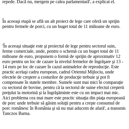
repede. Dacă nu, mergem pe calea parlamentară', a explicat el.
În aceeaşi etapă se află un alt proiect de lege care oferă un sprijin
pentru fermele de porci, cu un buget total de 11 milioane de euro.
'În aceeaşi situaţie este şi proiectul de lege pentru sectorul suin,
ferme comerciale, unde, pentru o schemă cu un buget total de 11
milioane de euro, propunem o formă de sprijin de aproximativ 12
euro pentru un loc de cazare la nivelul fermelor de îngrăşare şi 13 -
14 euro pe loc de cazare în cazul animalelor de reproducţie. Este
practic acelaşi cadru european, cadrul Orientul Mijlociu, unde
efectele de creştere a costurilor de producţie trebuie şi pot fi
compensate în statele membre. Sumele sunt mai mici în comparaţie
cu sectorul de bovine, pentru că la sectorul de suine efectul creşterii
preţului la motorină şi la îngrăşăminte este cu un impact mai mic.
Aici problema cea mai mare este practic situaţia din piaţa europeană
de porc unde trebuie să găsim soluţii pentru a creşte consumul de
porc românesc în România şi să nu mai aducem de afară', a transmis
Tanczos Barna.