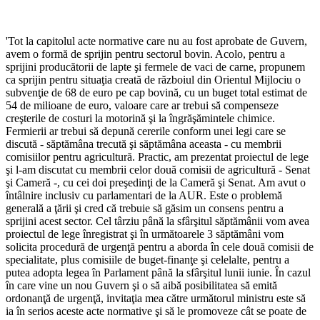
'Tot la capitolul acte normative care nu au fost aprobate de Guvern,
avem o formă de sprijin pentru sectorul bovin. Acolo, pentru a
sprijini producătorii de lapte şi fermele de vaci de carne, propunem
ca sprijin pentru situaţia creată de războiul din Orientul Mijlociu o
subvenţie de 68 de euro pe cap bovină, cu un buget total estimat de
54 de milioane de euro, valoare care ar trebui să compenseze
creşterile de costuri la motorină şi la îngrăşămintele chimice.
Fermierii ar trebui să depună cererile conform unei legi care se
discută - săptămâna trecută şi săptămâna aceasta - cu membrii
comisiilor pentru agricultură. Practic, am prezentat proiectul de lege
şi l-am discutat cu membrii celor două comisii de agricultură - Senat
şi Cameră -, cu cei doi preşedinţi de la Cameră şi Senat. Am avut o
întâlnire inclusiv cu parlamentari de la AUR. Este o problemă
generală a ţării şi cred că trebuie să găsim un consens pentru a
sprijini acest sector. Cel târziu până la sfârşitul săptămânii vom avea
proiectul de lege înregistrat şi în următoarele 3 săptămâni vom
solicita procedură de urgenţă pentru a aborda în cele două comisii de
specialitate, plus comisiile de buget-finanţe şi celelalte, pentru a
putea adopta legea în Parlament până la sfârşitul lunii iunie. În cazul
în care vine un nou Guvern şi o să aibă posibilitatea să emită
ordonanţă de urgenţă, invitaţia mea către următorul ministru este să
ia în serios aceste acte normative şi să le promoveze cât se poate de