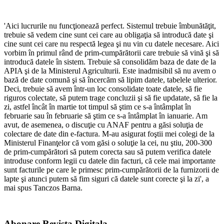
'Aici lucrurile nu funcţionează perfect. Sistemul trebuie îmbunătăţit,
trebuie să vedem cine sunt cei care au obligaţia să introducă date şi
cine sunt cei care nu respectă legea şi nu vin cu datele necesare. Aici
vorbim în primul rând de prim-cumpărătorii care trebuie să vină şi să
introducă datele în sistem. Trebuie să consolidăm baza de date de la
APIA şi de la Ministerul Agriculturii. Este inadmisibil să nu avem o
bază de date comună şi să încercăm să lipim datele, tabelele ulterior.
Deci, trebuie să avem într-un loc consolidate toate datele, să fie
riguros colectate, să putem trage concluzii şi să fie updatate, să fie la
zi, astfel încât în martie tot timpul să ştim ce s-a întâmplat în
februarie sau în februarie să ştim ce s-a întâmplat în ianuarie. Am
avut, de asemenea, o discuţie cu ANAF pentru a găsi soluţia de
colectare de date din e-factura. M-au asigurat foştii mei colegi de la
Ministerul Finanţelor că vom găsi o soluţie la cei, nu ştiu, 200-300
de prim-cumpărători să putem corecta sau să putem verifica datele
introduse conform legii cu datele din facturi, că cele mai importante
sunt facturile pe care le primesc prim-cumpărătorii de la furnizorii de
lapte şi atunci putem să fim siguri că datele sunt corecte şi la zi', a
mai spus Tanczos Barna.
Abonare Revista Digitala