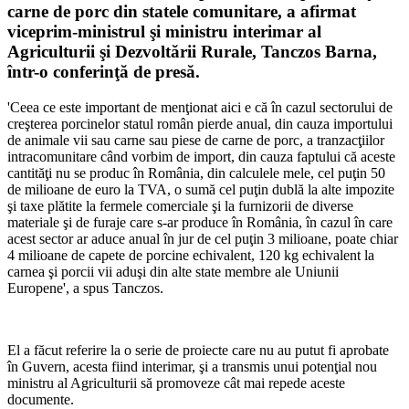
carne de porc din statele comunitare, a afirmat
viceprim-ministrul şi ministru interimar al
Agriculturii şi Dezvoltării Rurale, Tanczos Barna,
într-o conferinţă de presă.
'Ceea ce este important de menţionat aici e că în cazul sectorului de
creşterea porcinelor statul român pierde anual, din cauza importului
de animale vii sau carne sau piese de carne de porc, a tranzacţiilor
intracomunitare când vorbim de import, din cauza faptului că aceste
cantităţi nu se produc în România, din calculele mele, cel puţin 50
de milioane de euro la TVA, o sumă cel puţin dublă la alte impozite
şi taxe plătite la fermele comerciale şi la furnizorii de diverse
materiale şi de furaje care s-ar produce în România, în cazul în care
acest sector ar aduce anual în jur de cel puţin 3 milioane, poate chiar
4 milioane de capete de porcine echivalent, 120 kg echivalent la
carnea şi porcii vii aduşi din alte state membre ale Uniunii
Europene', a spus Tanczos.
El a făcut referire la o serie de proiecte care nu au putut fi aprobate
în Guvern, acesta fiind interimar, şi a transmis unui potenţial nou
ministru al Agriculturii să promoveze cât mai repede aceste
documente.