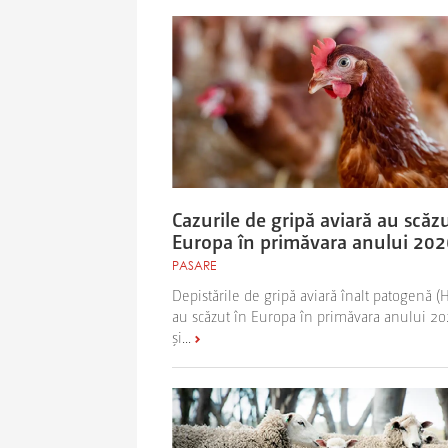
Cazurile de gripă aviară au scăzu
Europa în primăvara anului 202
PASARE
Depistările de gripă aviară înalt patogenă (
au scăzut în Europa în primăvara anului 2
și...