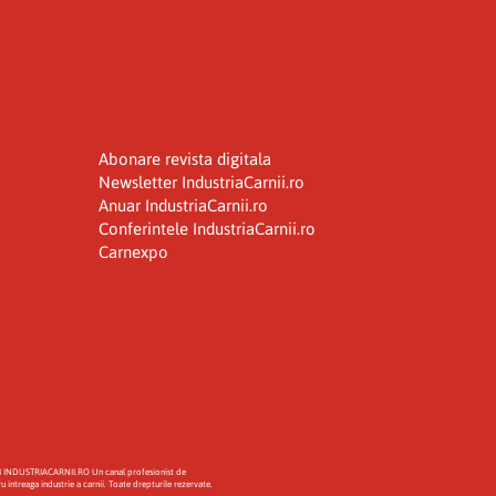
Abonare revista digitala
Newsletter IndustriaCarnii.ro
Anuar IndustriaCarnii.ro
Conferintele IndustriaCarnii.ro
Carnexpo
8 INDUSTRIACARNII.RO Un canal profesionist de
 intreaga industrie a carnii. Toate drepturile rezervate.