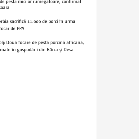
 de pesta micilor rumegătoare, confirmat
şoara
rbia sacrifică 11.000 de porci în urma
focar de PPA
lj: Două focare de pestă porcină africană,
rmate în gospodării din Bârca şi Desa