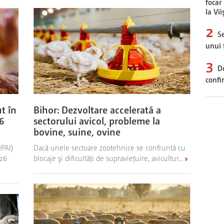
focar
la Vii
2
Se
unui 
3
Do
confi
t în
Bihor: Dezvoltare accelerată a
6
sectorului avicol, probleme la
bovine, suine, ovine
HPAI)
Dacă unele sectoare zootehnice se confruntă cu
026
blocaje şi dificultăţi de supravieţuire, avicultur...