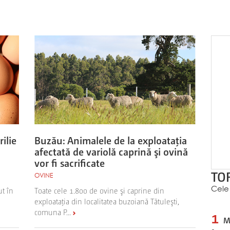
ilie
Buzău: Animalele de la exploataţia
afectată de variolă caprină şi ovină
vor fi sacrificate
TOP
OVINE
Cele 
ut în
Toate cele 1.800 de ovine şi caprine din
exploataţia din localitatea buzoiană Tătuleşti,
comuna P...
1
Mu