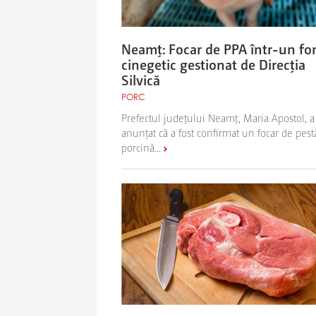
Neamţ: Focar de PPA într-un fo
cinegetic gestionat de Direcţia
Silvică
PORC
Prefectul judeţului Neamţ, Maria Apostol, a
anunţat că a fost confirmat un focar de pest
porcină...