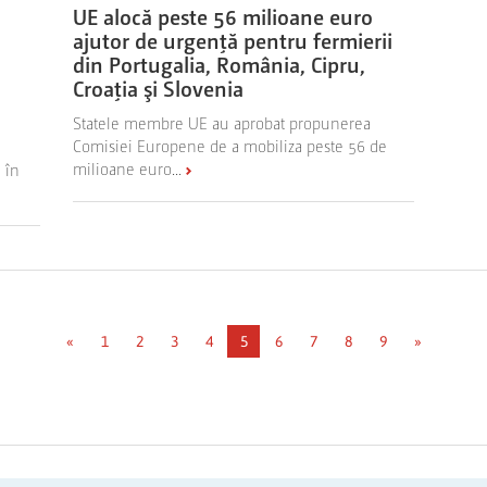
UE alocă peste 56 milioane euro
ajutor de urgenţă pentru fermierii
din Portugalia, România, Cipru,
Croaţia şi Slovenia
Statele membre UE au aprobat propunerea
Comisiei Europene de a mobiliza peste 56 de
milioane euro...
 în
«
1
2
3
4
5
6
7
8
9
»